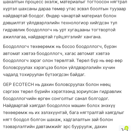
шахалтын процесс эхэлж, материалыг тогтоосон нягтрал
хүртэл шахсаны дараа төмөр утас эсвэл боолтын туузаар
найдвартай боодог. Өндөр чанартай материал болон
дэвшилтэт үйлдвэрлэлийн технологиор хийгдсэн тул
гидравлик боодоллогч нь урт хугацааны тогтвортой
ажиллагаа, найдвартай гүйцэтгэлийг хангана.
Боодоллогч төхөөрөмж нь босоо боодоллогч, бүрэн
автомат хэвтээ боодоллогч, хагас автомат хэвтээ
боодоллогч зэрэг олон төрөлтэй. Төрөл бүр нь өөр өөр
боловсруулах хэрэгцээ болон үйлдвэрлэлийн хүчин
чадалд тохируулан бүтээгдсэн байдаг.
GEP ECOTECH нь дахин боловсруулах болон нөөц
сэргээх төрөл бүрийн хэрэглээнд зориулсан гидравлик
боодоллогчийн өргөн сонголтыг санал болгодог.
Найдвартай хаягдал боодоллох машин болох энэхүү
төхөөрөмж нь их эзлэхүүнтэй, бага нягтралтай хаягдлыг
нягт боодол болгон шахаж, хадгалалтын зай болон
тээвэрлэлтийн давтамжийг эрс бууруулж, дахин
0