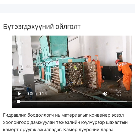
Бүтээгдэхүүний ойлголт
Гидравлик боодоллогч нь материалыг конвейер эсвэл
хоолойгоор дамжуулан тэжээлийн юүлүүрээр шахалтын
камерт оруулж ажилладаг. Камер дүүрсний дараа