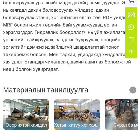

боловсруулах үр ашгийг мэдэгдэхүйц нэмэгдүүлдэг. Энэ
нь хаягдал дахин боловсруулах үйлдвэр, дахин

боловсруулах станц, хог ангилан ялгах төв, RDF үйлдвэр,
MRF болон ижил төрлийн байгууламжуудад өргөн

хэрэглэгддэг. Гидравлик боодоллогч нь үйл ажиллагааны

үр ашгийг сайжруулах, зардлыг бууруулах, нөөцийн
эргэлтийг дэмжихэд зайлшгүй шаардлагатай тоног

төхөөрөмж болсон. Мөн тархай, удирдахад хүндрэлтэй
хаягдлыг стандартчилагдсан, дахин ашиглах боломжтой
нөөц болгон хувиргадаг.
Материалын танилцуулга

Овор ихтэй хаягдал
Хотын хатуу хог хаягдал
Сүрэл ба м