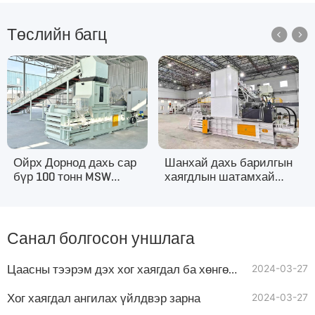
Төслийн багц


Ойрх Дорнод дахь сар
Шанхай дахь барилгын
бүр 100 тонн MSW
хаягдлын шатамхай
дахин боловсруулах
материалыг
материал боодоллох
альтернатив түлш
төслийн гидравлик
болгох төслийн
боодоллогч
хаягдал шахагч
Санал болгосон уншлага
Цаасны тээрэм дэх хог хаягдал ба хөнгөн үлдэгдлийг өөр түлш болгон ашиглах
2024-03-27
Хог хаягдал ангилах үйлдвэр зарна
2024-03-27