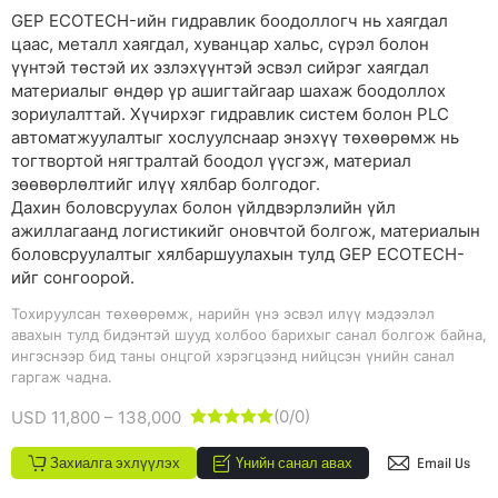
GEP ECOTECH-ийн гидравлик боодоллогч нь хаягдал
цаас, металл хаягдал, хуванцар хальс, сүрэл болон
үүнтэй төстэй их эзлэхүүнтэй эсвэл сийрэг хаягдал
материалыг өндөр үр ашигтайгаар шахаж боодоллох
зориулалттай. Хүчирхэг гидравлик систем болон PLC
автоматжуулалтыг хослуулснаар энэхүү төхөөрөмж нь
тогтвортой нягтралтай боодол үүсгэж, материал
зөөвөрлөлтийг илүү хялбар болгодог.
Дахин боловсруулах болон үйлдвэрлэлийн үйл
ажиллагаанд логистикийг оновчтой болгож, материалын
боловсруулалтыг хялбаршуулахын тулд GEP ECOTECH-
ийг сонгоорой.
Тохируулсан төхөөрөмж, нарийн үнэ эсвэл илүү мэдээлэл
авахын тулд бидэнтэй шууд холбоо барихыг санал болгож байна,
ингэснээр бид таны онцгой хэрэгцээнд нийцсэн үнийн санал
гаргаж чадна.
(0/0)
USD 11,800 – 138,000





Захиалга эхлүүлэх
Үнийн санал авах
Email Us