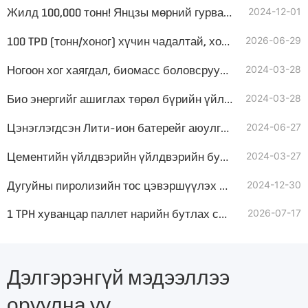
Жилд 100,000 тонн! Янцзы мөрний гурвалжин бүсийн хог хаягдал болсон нэхмэлийн RDF үйлдвэрлэлийн шугам нүүрстөрөгчийн давхар зорилтыг дэмжинэ
2024-12-01
100 TPD (тонн/хоног) хүчин чадалтай, хотын хатуу хог хаягдлаас (MSW) RDF (хогноос гаргасан түлш) мөхлөг үйлдвэрлэх шугамын үндсэн тоног төхөөрөмж
2026-06-29
Ногоон хог хаягдал, биомасс боловсруулах хос босоо амтай бутлагч
2024-03-28
Био энергийг ашиглах төрөл бүрийн үйлдвэрлэлийн бутлагч байдаг
2024-03-28
Цэнэглэгдсэн Лити-ион батерейг аюулгүй бутлах систем
2024-06-27
Цементийн үйлдвэрийн үйлдвэрийн бутлагч
2024-03-27
Дугуйны пиролизийн тос цэвэршүүлэх системийн үнэ хэд вэ?
2024-12-30
1 TPH хуванцар паллет нарийн бутлах систем хэрхэн харагддаг вэ?
2026-07-17
Дэлгэрэнгүй мэдээллээ
оруулна уу