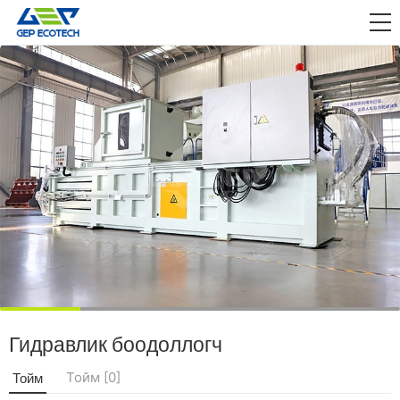
ӨРГӨДӨЛ

СУЛЛАХ
БИДНИЙ ТУХАЙ
БИДЭНТЭЙ ХОЛБОО БАРИНА УУ
Гидравлик боодоллогч
Тойм [0]
Тойм