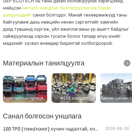
GEP ECOTECH нь таны дахин боловсруулах хэрэгцээнд
нийцсэн
металл хаягдлыг боловсруулах иж бүрэн
шийдлүүдийг
санал болгодог. Манай төхөөрөмжүүд таны
байгууламж дахь нөөцийн нөхөн сэргэлтийг хамгийн
дээд түвшинд хүргэж, үйл ажиллагааны үр ашигт байдлыг
сайжруулахад хэрхэн тусалж болох талаар илүү ихийг
мэдэхийг хүсвэл өнөөдөр бидэнтэй холбогдоорой.
Материалын танилцуулга

Ашиглалтын хугацаа дууссан тээврийн хэрэгсэл
WEEE хаягдал
Санал болгосон уншлага
100 TPD (тонн/хоног) хүчин чадалтай, хотын хатуу хог хаягдлаас (MSW) RDF (хогноос гаргасан түлш) мөхлөг үйлдвэрлэх шугамын үндсэн тоног төхөөрөмж
2026-06-29