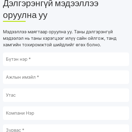
Дэлгэрэнгүй мэдээллээ
оруулна уу
Мэдээллээ маягтаар оруулна уу. Таны дэлгэрэнгүй
мэдээлэл нь таны хэрэгцээг илүү сайн ойлгож, танд
хамгийн тохиромжтой шийдлийг өгөх болно.