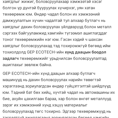
хаягдлыг жижиг, боловсруулахаар хэмжээтэй хэсэг
болгон үр дүнтэй бууруулах хүчирхэг, уян хатан
төхөөрөмж юм. Өндөр чадал болон их хэмжээний
дамжуулалтын хүчин чадалтай тул алхаар бутлагч нь
хаягдлыг дахин боловсруулах үйлдвэрүүд болон металл
сэргээх байгууламжид хамгийн түгээмэл ашиглагддаг
тоног төхөөрөмжийн нэг юм. Гэсэн хэдий ч шахсан
хаягдлыг боловсруулахад тэд тохиромжгүй бөгөөд ийм
тохиолдолд GEP ECOTECH-ийн
хүнд даацын боодол
задлагч
төхөөрөмжийг урьдчилсан боловсруулалтад
ашиглахыг зөвлөж байна.
GEP ECOTECH-ийн хүнд даацын алхаар бутлагч
машинууд нь дахин боловсруулах нарийн төвөгтэй
хэрэглээнд зориулагдсан өндөр гүйцэтгэлтэй шийдлүүд
юм. Тэдний бат бөх хийц, хүчтэй чадал нь автомашины их
бие, ахуйн цахилгаан бараа, хар болон өнгөт металлууд
зэрэг их хэмжээний хүнд хэцүү материалыг
боловсруулахад төгс тохирно. Эдгээр төхөөрөмжүүд нь
тасралтгүй ажиллагаанд зориулагдсан бөгөөд хамгийн