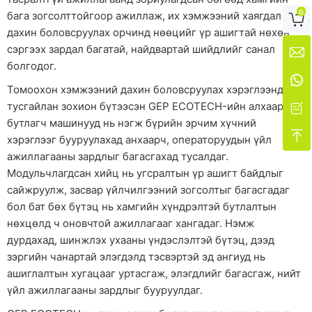
0
бага зогсолттойгоор ажиллаж, их хэмжээний хаягдал

дахин боловсруулах орчинд нөөцийг үр ашигтай нөхөн
сэргээх зардал багатай, найдвартай шийдлийг санал

болгодог.

Томоохон хэмжээний дахин боловсруулах хэрэглээнд
тусгайлан зохион бүтээсэн GEP ECOTECH-ийн алхаар

бутлагч машинууд нь нэгж бүрийн эрчим хүчний

хэрэглээг бууруулахад анхаарч, операторуудын үйл
ажиллагааны зардлыг багасгахад тусалдаг.
Модульчлагдсан хийц нь угсралтын үр ашигт байдлыг
сайжруулж, засвар үйлчилгээний зогсолтыг багасгадаг
бол бат бөх бүтэц нь хамгийн хүндрэлтэй бутлалтын
нөхцөлд ч оновчтой ажиллагааг хангадаг. Нэмж
дурдахад, шинжлэх ухааны үндэслэлтэй бүтэц, дээд
зэргийн чанартай элэгдэлд тэсвэртэй эд ангиуд нь
ашиглалтын хугацааг уртасгаж, элэгдлийг багасгаж, нийт
үйл ажиллагааны зардлыг бууруулдаг.