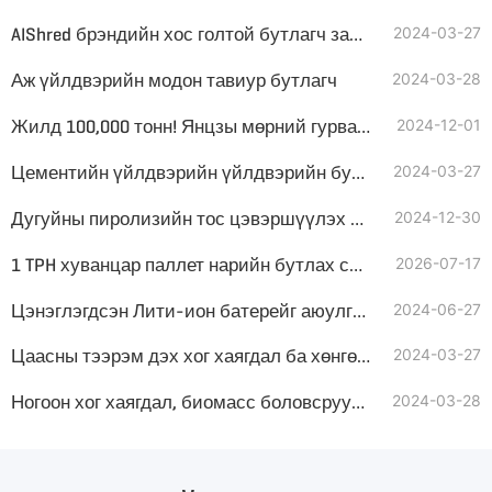
AIShred брэндийн хос голтой бутлагч зарна!
2024-03-27
Аж үйлдвэрийн модон тавиур бутлагч
2024-03-28
Жилд 100,000 тонн! Янцзы мөрний гурвалжин бүсийн хог хаягдал болсон нэхмэлийн RDF үйлдвэрлэлийн шугам нүүрстөрөгчийн давхар зорилтыг дэмжинэ
2024-12-01
Цементийн үйлдвэрийн үйлдвэрийн бутлагч
2024-03-27
Дугуйны пиролизийн тос цэвэршүүлэх системийн үнэ хэд вэ?
2024-12-30
1 TPH хуванцар паллет нарийн бутлах систем хэрхэн харагддаг вэ?
2026-07-17
Цэнэглэгдсэн Лити-ион батерейг аюулгүй бутлах систем
2024-06-27
Цаасны тээрэм дэх хог хаягдал ба хөнгөн үлдэгдлийг өөр түлш болгон ашиглах
2024-03-27
Ногоон хог хаягдал, биомасс боловсруулах хос босоо амтай бутлагч
2024-03-28