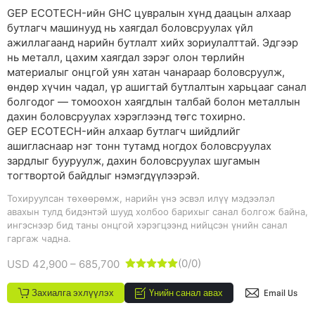
GEP ECOTECH-ийн GHC цувралын хүнд даацын алхаар
бутлагч машинууд нь хаягдал боловсруулах үйл
ажиллагаанд нарийн бутлалт хийх зориулалттай. Эдгээр
нь металл, цахим хаягдал зэрэг олон төрлийн
материалыг онцгой уян хатан чанараар боловсруулж,
өндөр хүчин чадал, үр ашигтай бутлалтын харьцааг санал
болгодог — томоохон хаягдлын талбай болон металлын
дахин боловсруулах хэрэглээнд төгс тохирно.
GEP ECOTECH-ийн алхаар бутлагч шийдлийг
ашигласнаар нэг тонн тутамд ногдох боловсруулах
зардлыг бууруулж, дахин боловсруулах шугамын
тогтвортой байдлыг нэмэгдүүлээрэй.
Тохируулсан төхөөрөмж, нарийн үнэ эсвэл илүү мэдээлэл
авахын тулд бидэнтэй шууд холбоо барихыг санал болгож байна,
ингэснээр бид таны онцгой хэрэгцээнд нийцсэн үнийн санал
гаргаж чадна.
(0/0)
USD 42,900 – 685,700





Захиалга эхлүүлэх
Үнийн санал авах
Email Us