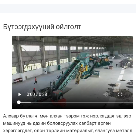
Бүтээгдэхүүний ойлголт
Алхаар бутлагч, мөн алхан тээрэм гэж нэрлэгддэг эдгээр
машинууд нь дахин боловсруулах салбарт өргөн
хэрэглэгддэг, олон төрлийн материалыг, ялангуяа металл