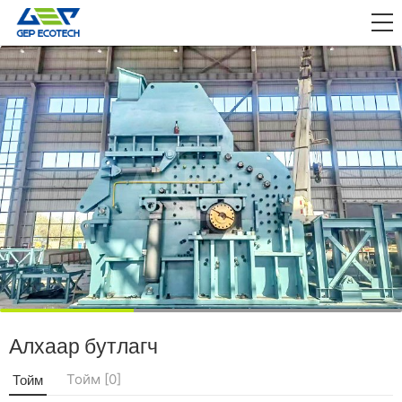
ӨРГӨДӨЛ

СУЛЛАХ
БИДНИЙ ТУХАЙ
БИДЭНТЭЙ ХОЛБОО БАРИНА УУ
Алхаар бутлагч
Тойм [0]
Тойм